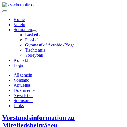
Home
Verein
Sportarten
Basketball
Fussball
Gymnastik / Aerobic / Yoga
Tischtennis
Volleyball
Kontakt
Login
Allgemein
Vorstand
Aktuelles
Dokumente
Newsletter
Sponsoren
Links
Vorstandsinformation zu
Mitgliedsbeiträgen