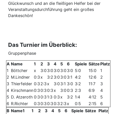
Glückwunsch und an die fleißigen Helfer bei der
Veranstaltungsdurchführung geht ein großes
Dankeschön!
Das Turnier im Überblick:
Gruppenphase
A
Name
1
2
3
4
5
6
Spiele
Sätze
Platz
1
Böttcher
x
3:0
3:0
3:0
3:0
3:0
5:0
15:0
1
2
M.Lindner
0:3
x
3:2
3:0
3:0
3:1
4:2
12:6
2
3
Thierfelder
0:3
2:3
x
3:0
3:1
3:0
3:2
11:7
3
4
Kirschmann
0:3
0:3
0:3
x
3:0
0:3
2:3
6:9
4
5
D. Atzeroth
0:3
0:3
1:3
0:3
x
3:2
1:4
4:12
5
6
R.Richter
0:3
0:3
0:3
0:3
2:3
x
0:5
2:15
6
B
Name1
1
2
3
4
5
6
Spiele
Sätze
Platz