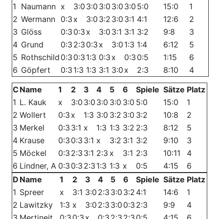
1
Naumann
x
3:0
3:0
3:0
3:0
3:0
5:0
15:0
1
2
Wermann
0:3
x
3:0
3:2
3:0
3:1
4:1
12:6
2
3
Glöss
0:3
0:3
x
3:0
3:1
3:1
3:2
9:8
3
4
Grund
0:3
2:3
0:3
x
3:0
1:3
1:4
6:12
5
5
Rothschild
0:3
0:3
1:3
0:3
x
0:3
0:5
1:15
6
6
Göpfert
0:3
1:3
1:3
3:1
3:0
x
2:3
8:10
4
C
Name
1
2
3
4
5
6
Spiele
Sätze
Platz
1
L. Kauk
x
3:0
3:0
3:0
3:0
3:0
5:0
15:0
1
2
Wollert
0:3
x
1:3
3:0
3:2
3:0
3:2
10:8
2
3
Merkel
0:3
3:1
x
1:3
1:3
3:2
2:3
8:12
5
4
Krause
0:3
0:3
3:1
x
3:2
3:1
3:2
9:10
3
5
Möckel
0:3
2:3
3:1
2:3
x
3:1
2:3
10:11
4
6
Lindner, A
0:3
0:3
2:3
1:3
1:3
x
0:5
4:15
6
D
Name
1
2
3
4
5
6
Spiele
Sätze
Platz
1
Spreer
x
3:1
3:0
2:3
3:0
3:2
4:1
14:6
1
2
Lawitzky
1:3
x
3:0
2:3
3:0
0:3
2:3
9:9
4
3
Mertineit
0:3
0:3
x
0:3
2:3
2:3
0:5
4:15
6