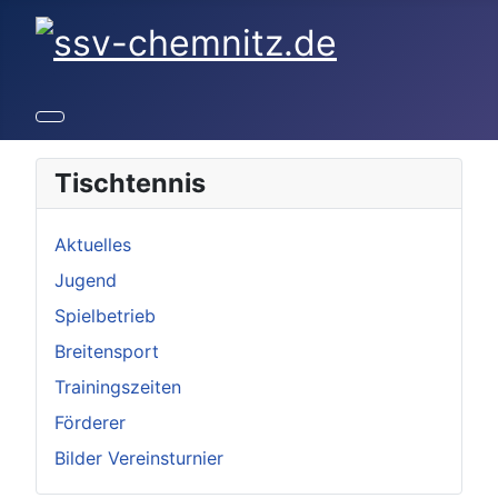
Tischtennis
Aktuelles
Jugend
Spielbetrieb
Breitensport
Trainingszeiten
Förderer
Bilder Vereinsturnier