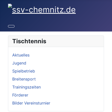
Tischtennis
Aktuelles
Jugend
Spielbetrieb
Breitensport
Trainingszeiten
Förderer
Bilder Vereinsturnier