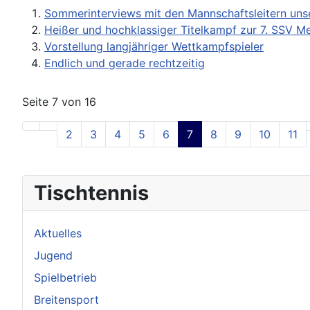
Sommerinterviews mit den Mannschaftsleitern uns
Heißer und hochklassiger Titelkampf zur 7. SSV Me
Vorstellung langjähriger Wettkampfspieler
Endlich und gerade rechtzeitig
Seite 7 von 16
2
3
4
5
6
7
8
9
10
11
Tischtennis
Aktuelles
Jugend
Spielbetrieb
Breitensport